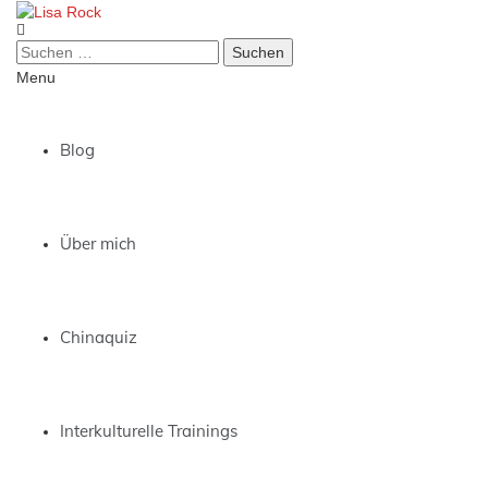
Skip
to
Suchen
Lisa Rock
content
nach:
Menu
Blog
Über mich
Chinaquiz
Interkulturelle Trainings