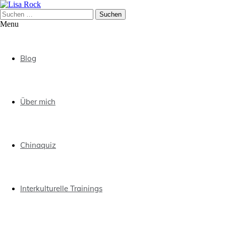
Skip
to
Suchen
content
nach:
Menu
Lisa Rock
Blog
Über mich
Chinaquiz
Interkulturelle Trainings